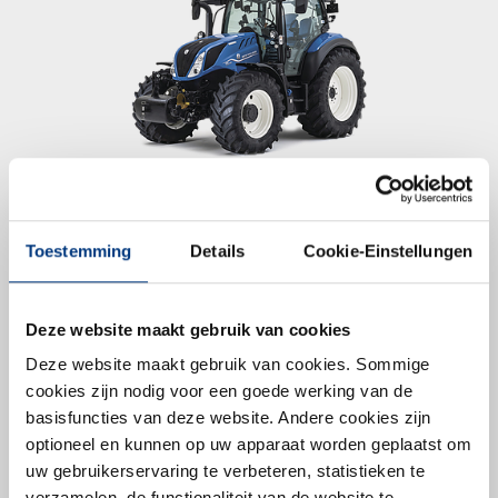
Motor
NEF45
Toestemming
Details
Cookie-Einstellungen
Cilinderinhoud
4.485 cm³
Vermogen
110 pk - 140 pk
Deze website maakt gebruik van cookies
Deze website maakt gebruik van cookies. Sommige
Minimumgewicht
5.500 kg
cookies zijn nodig voor een goede werking van de
basisfuncties van deze website. Andere cookies zijn
Wielbasis
2.490 mm
optioneel en kunnen op uw apparaat worden geplaatst om
uw gebruikerservaring te verbeteren, statistieken te
verzamelen, de functionaliteit van de website te