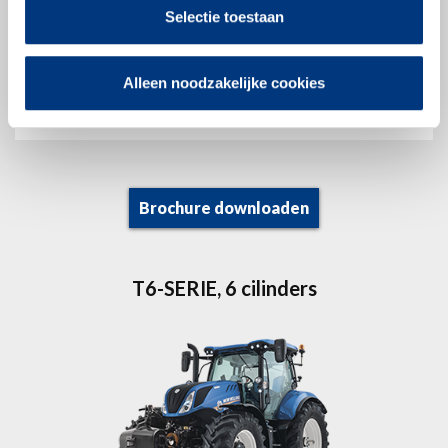
Selectie toestaan
Vermogen
145 pk - 175 pk
Minimumgewicht
6.100 kg
Alleen noodzakelijke cookies
Wielbasis
2.642 mm
Brochure downloaden
T6-SERIE, 6 cilinders